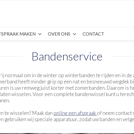
FSPRAAK MAKEN
OVER ONS
CONTACT
Bandenservice
rij normaal om in de winter op winterbanden te rijden en in de
erband heeft minder grip op een nat en besneeuwd wegdek bij
en is uw remweg juist korter met zomerbanden. Daarom is het
laten wisselen. Voor een complete bandenwissel kunt u terec
anen.
den te wisselen? Maak dan
online een afspraak
of neem contact 
n gebruiken wij speciale apparatuur, zodat uw banden en velg