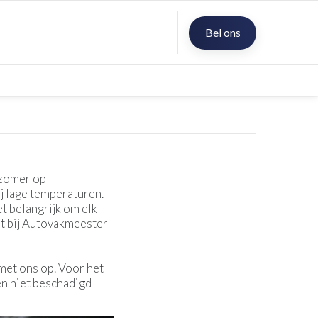
Bel ons
 zomer op
 lage temperaturen.
 belangrijk om elk
ht bij Autovakmeester
met ons op. Voor het
en niet beschadigd